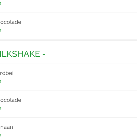
0
hocolade
0
ILKSHAKE -
rdbei
0
hocolade
0
anaan
0