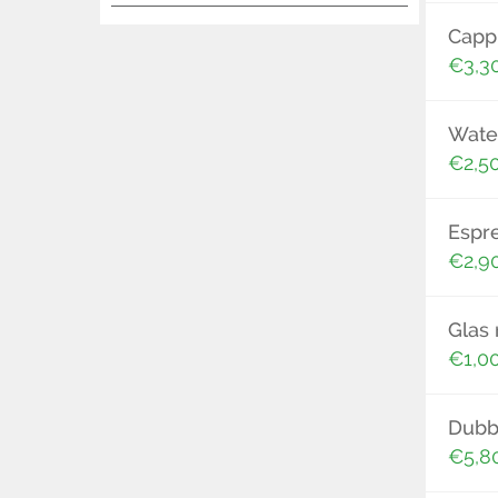
Capp
€3,3
Wate
€2,5
Espr
€2,9
Glas 
€1,0
Dubb
€5,8