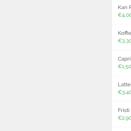
Kan 
€4,0
Koffi
€3,3
Capr
€1,5
Latt
€3,4
Frist
€2,9