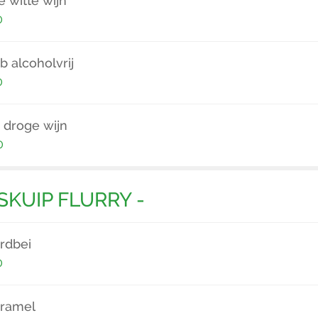
 witte wijn
0
 alcoholvrij
0
 droge wijn
0
JSKUIP FLURRY -
ardbei
0
aramel