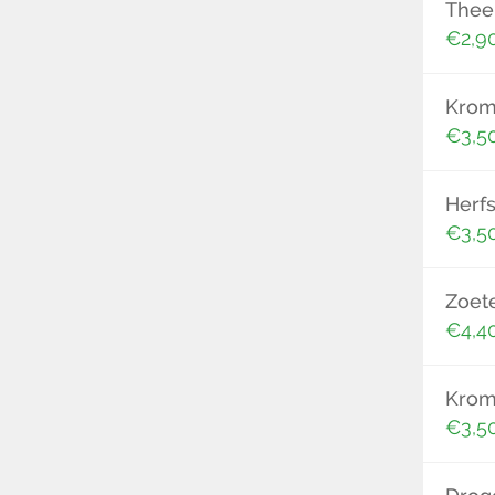
Thee
€2,9
Krom
€3,5
Herf
€3,5
Zoete
€4,4
Kromb
€3,5