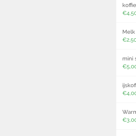
koffi
€4,5
Melk
€2,5
mini 
€5,0
ijskof
€4,0
Warm
€3,0