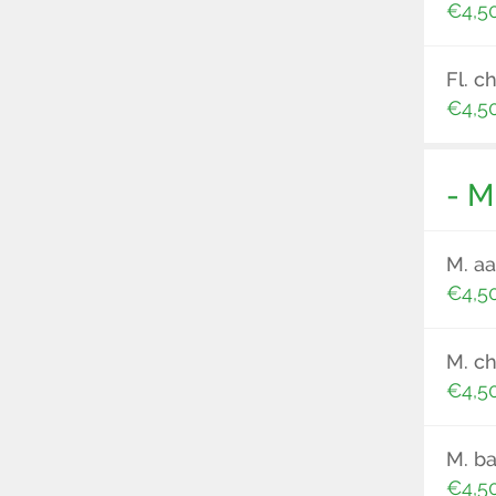
€4,5
Fl. c
€4,5
- M
M. aa
€4,5
M. c
€4,5
M. b
€4,5