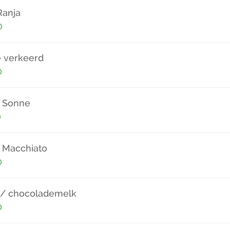
Ranja
0
e verkeerd
0
i Sonne
0
e Macchiato
0
i / chocolademelk
0