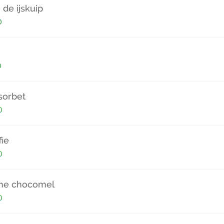
e de ijskuip
0
0
sorbet
0
fie
0
e chocomel
0