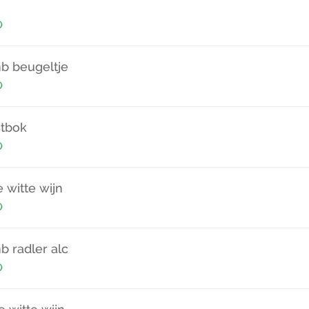
0
b beugeltje
0
stbok
0
 witte wijn
0
 radler alc
0