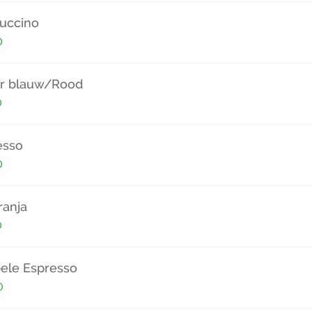
uccino
0
r blauw/Rood
0
esso
0
ranja
0
ele Espresso
0