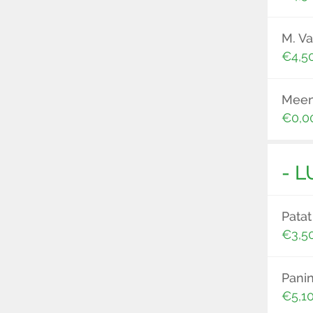
M. Va
€4,5
Mee
€0,0
- L
Patat
€3,5
Pani
€5,1