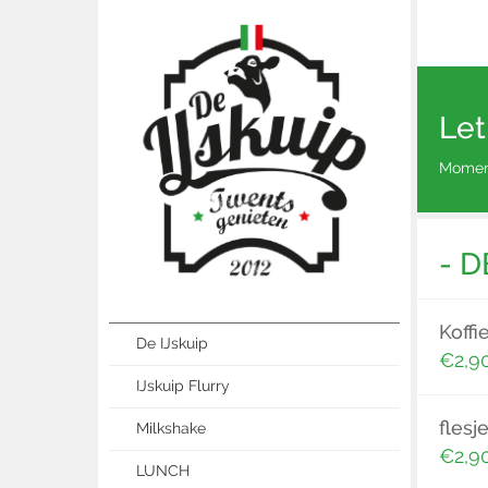
Let
Moment
- D
Koffi
De IJskuip
€2,9
IJskuip Flurry
flesje
Milkshake
€2,9
LUNCH