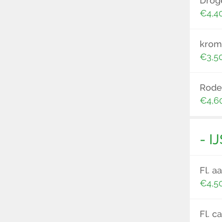
Droge
€4,4
kromb
€3,5
Rode
€4,6
- I
Fl. a
€4,5
Fl. c