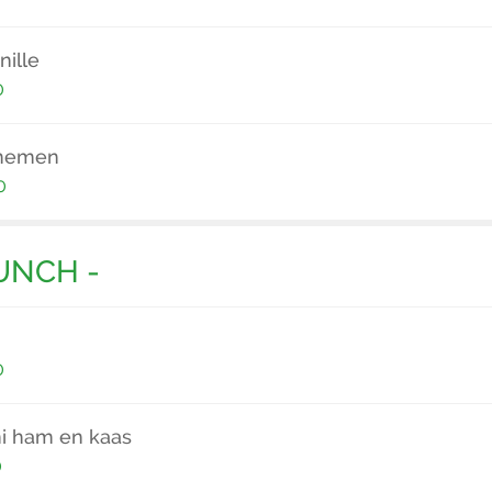
nille
0
nemen
0
UNCH -
0
ni ham en kaas
0