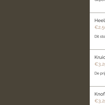
Heel
€2,5
Dit s
Krui
€3,2
De pri
Knof
€3,2