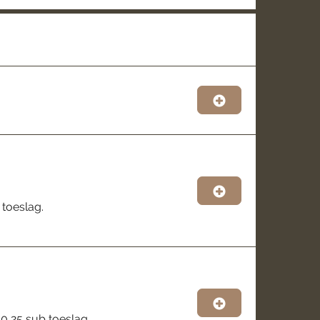
 toeslag.
€0,25 sub toeslag.