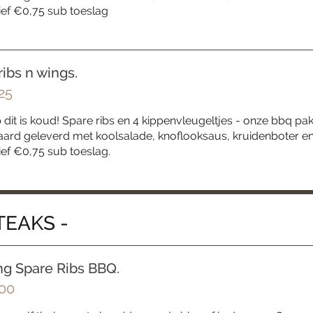
ief €0,75 sub toeslag
ribs n wings.
25
 dit is koud! Spare ribs en 4 kippenvleugeltjes - onze bbq p
ard geleverd met koolsalade, knoflooksaus, kruidenboter en 
ief €0,75 sub toeslag.
TEAKS -
ng Spare Ribs BBQ.
00