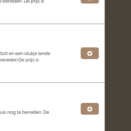
 bereiden. De prijs is
bot en een stukje lende
bereiden.De prijs is
uis nog te bereiden. De