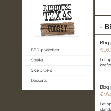
- 
Bbq 
€16,
BBQ-pakketten
Let o
Steaks
knoflo
Side orders
Desserts
Bbq 
€16,
Let op
standa