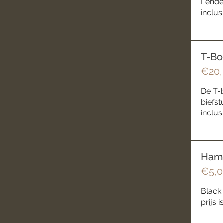
Lende 
inclus
T-Bo
€20,
De T-b
biefst
inclus
Hamb
€5,0
Black 
prijs 