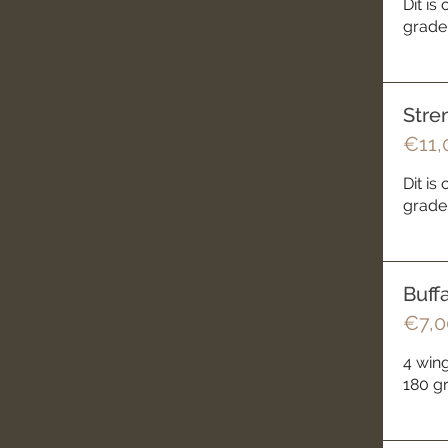
Dit is
graden
Stre
€11,
Dit is
graden
Buff
€7,0
4 wing