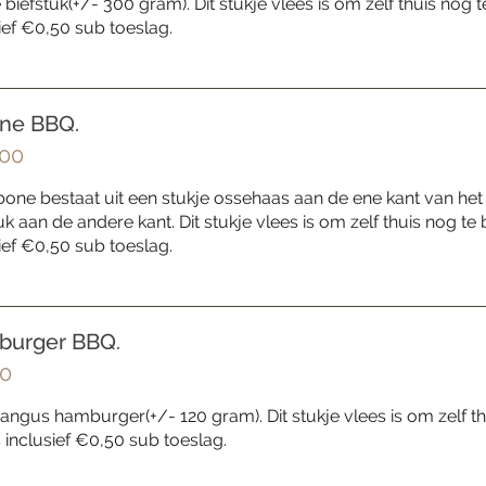
biefstuk(+/- 300 gram). Dit stukje vlees is om zelf thuis nog te
ief €0,50 sub toeslag.
ne BBQ.
00
one bestaat uit een stukje ossehaas aan de ene kant van het 
uk aan de andere kant. Dit stukje vlees is om zelf thuis nog te 
ief €0,50 sub toeslag.
urger BBQ.
0
angus hamburger(+/- 120 gram). Dit stukje vlees is om zelf th
is inclusief €0,50 sub toeslag.