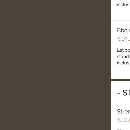
inclus
Bbq 
€19,
Let op
standa
inclus
- S
Stre
€10,