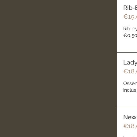
Rib-
€19,
Rib-ey
€0,50
Lady
€18,
Ossenh
inclus
New 
€18,