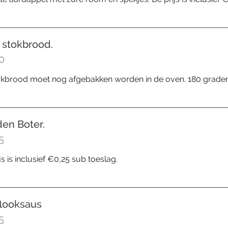
 stokbrood.
0
tokbrood moet nog afgebakken worden in de oven. 180 graden
den Boter.
5
js is inclusief €0,25 sub toeslag.
looksaus
5