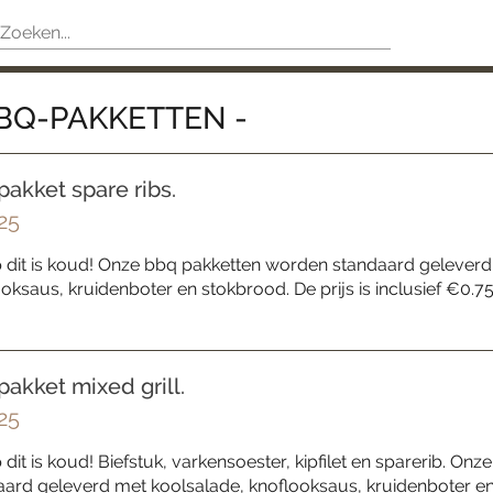
BBQ-PAKKETTEN -
pakket spare ribs.
25
p dit is koud! Onze bbq pakketten worden standaard geleverd
oksaus, kruidenboter en stokbrood. De prijs is inclusief €0.7
pakket mixed grill.
25
 dit is koud! Biefstuk, varkensoester, kipfilet en sparerib. O
ard geleverd met koolsalade, knoflooksaus, kruidenboter en 