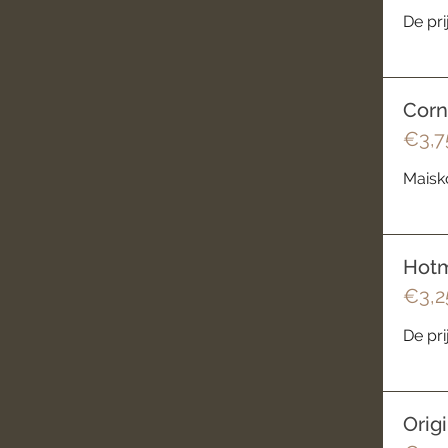
De pri
Corn
€3,7
Maisko
Hotm
€3,2
De pri
Orig