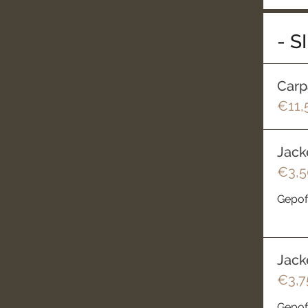
- S
Carp
€11,
Jack
€3,5
Gepoft
Jack
€3,7
Gepoft