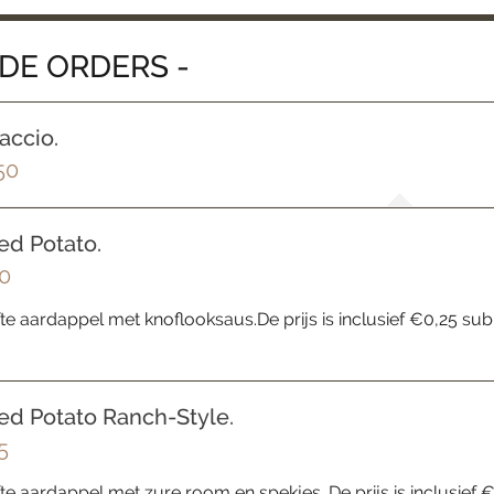
IDE ORDERS -
accio.
50
ed Potato.
0
e aardappel met knoflooksaus.De prijs is inclusief €0,25 sub
ed Potato Ranch-Style.
5
e aardappel met zure room en spekjes. De prijs is inclusief 