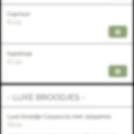
Caprisun
€1,25
Appelsap
€2,50
- LUXE BROODJES -
Luxe broodje Carpaccio met Jalapenos
€8,50