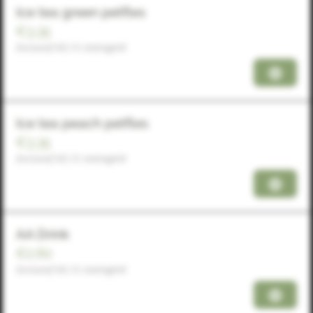
Ice tea green petfles
€3,35
Exclusief €0,15 statiegeld
Ice tea peach petfles
€3,35
Exclusief €0,15 statiegeld
AA Drink
€2,60
Exclusief €0,15 statiegeld