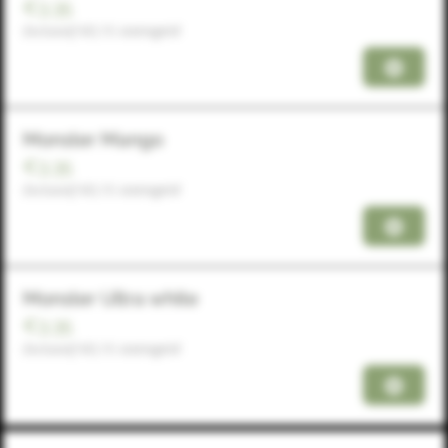
€3,35
Exclusief €0,15 statiegeld
Monster Mango
€3,35
Exclusief €0,15 statiegeld
Monster Ultra white
€3,35
Exclusief €0,15 statiegeld