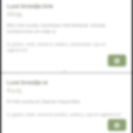
Luxe broodje brie
€6,95
Brie met rucola, roomkaas met bieslook, tomaat,
komkommer en rode ui
Ei, gluten, melk, mosterd, selderij, sesamzaad, soja en
vegetarisch
Luxe broodje ei
€4,25
Ei met rucola en Zaanse mayonaise
Ei, gluten, melk, mosterd, pinda's, selderij, soja en vegetarisch