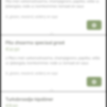
Pita met varkensshoarma, champignons, paprika, witte ui,
ijsbergsla, rode ui, komkommer, tomaat en saus
Ei, gluten, mosterd, selderij en soja
Pita shoarma speciaal groot
€12,50
2 Pita's met varkensshoarma, champignons, paprika, witte
ui, ijsbergsla, komkommer, rode ui, tomaat en saus
Ei, gluten, mosterd, selderij en soja
Turksbroodje kipdöner
€8,50