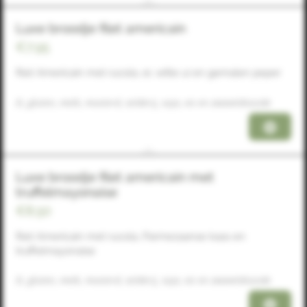
Luxe broodje filet americain
€7,95
filet Americain met rucola, ei, witte ui en gemalen peper
Ei, gluten, melk, mosterd, selderij, soja, vis en zwaveldioxide
Luxe broodje filet americain met
truffelmayonaise
€8,50
filet Americain met rucola, Parmezaanse kaas en
truffelmayonaise
Ei, gluten, melk, mosterd, selderij, soja, vis en zwaveldioxide