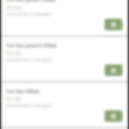
€2,50
Exclusief €0,15 statiegeld
Ice tea peach blikje
€2,50
Exclusief €0,15 statiegeld
Ice tea blikje
€2,60
Exclusief €0,15 statiegeld