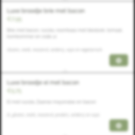
Luxe broodje brie met bacon
€7,95
Brie met bacon, rucola, roomkaas met bieslook, tomaat,
komkommer en rode ui
Gluten, melk, mosterd, selderij, soja en vegetarisch
Luxe broodje ei met bacon
€5,75
Ei met rucola, Zaanse mayonaise en bacon
Ei, gluten, melk, mosterd, pinda's, selderij en soja