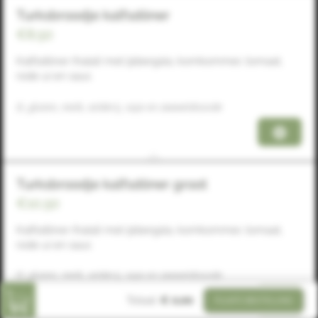
Turksbroodje kalfsdöner
€8,50
Kalfsdöner (halal) met ijsbergsla, komkommer, tomaat,
rode ui en saus
Ei, gluten, melk, selderij, soja en zwaveldioxide
Turksbroodje kalfsdöner groot
€10,50
Kalfsdöner (halal) met ijsbergsla, komkommer, tomaat,
rode ui en saus
Ei, gluten, melk, selderij, soja en zwaveldioxide
0
Totaal:
€ 0,00
PLAATS BESTELLING