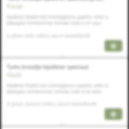
€11,50
Kipdöner (halal) met champignons, paprika, witte ui,
ijsbergsla, komkommer, tomaat, rode ui en saus
Ei, gluten, melk, selderij, soja en zwaveldioxide
Turks broodje kipdöner speciaal
€9,50
Kipdöner (halal) met champignons, paprika, witte ui,
ijsbergsla, komkommer, tomaat, rode ui en saus
Ei, gluten, mosterd, selderij, soja en zwaveldioxide