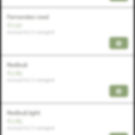
Fernandes rood
€2,50
Exclusief €0,15 statiegeld
Redbull
€2,85
Exclusief €0,15 statiegeld
Redbull light
€2,85
Exclusief €0,15 statiegeld